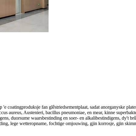
op 'e coatingproduksje fan glêstriedsementplaat, sadat anorganyske platen
ccus aureus, Austenieri, bacillus pneumoniae, en mear, kinne superbakt
gens, duorsume waarsbestinding en soer- en alkalibestindigens, dy't brû
ing, lege wetteropname, fochtige omjouwing, gjin korrosje, gjin skimm