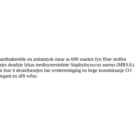
ntibakteriële en antistatysk mear as 600 soarten fyn fêste stoffen
earjes deadzje lykas medisynresistinte Staphylococcus aureus (MRSA).
n foar it desinfisearjen fan wetterreiniging en hege konsintraasje O3
legant en sêft wêze.