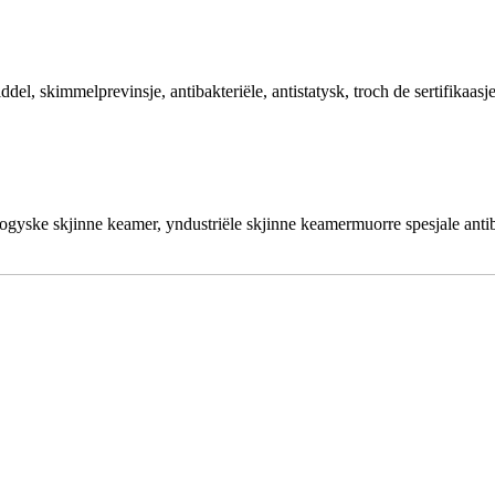
ddel, skimmelprevinsje, antibakteriële, antistatysk, troch de sertifika
logyske skjinne keamer, yndustriële skjinne keamermuorre spesjale antib