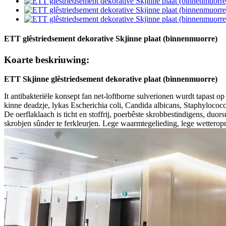
ETT glêstriedsement dekorative Skjinne plaat (binnenmuorre)
Koarte beskriuwing:
ETT Skjinne glêstriedsement dekorative plaat (binnenmuorre)
It antibakteriële konsept fan net-loftborne sulverionen wurdt tapast op
kinne deadzje, lykas Escherichia coli, Candida albicans, Staphylococ
De oerflaklaach is ticht en stoffrij, poerbêste skrobbestindigens, duor
skrobjen sûnder te ferkleurjen. Lege waarmtegelieding, lege wetterop