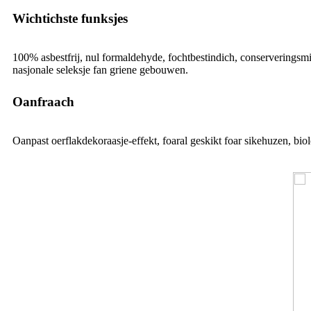
Wichtichste funksjes
100% asbestfrij, nul formaldehyde, fochtbestindich, conserveringsmi
nasjonale seleksje fan griene gebouwen.
Oanfraach
Oanpast oerflakdekoraasje-effekt, foaral geskikt foar sikehuzen, bio