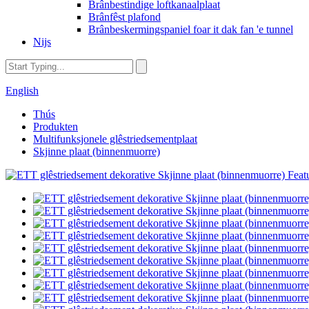
Brânbestindige loftkanaalplaat
Brânfêst plafond
Brânbeskermingspaniel foar it dak fan 'e tunnel
Nijs
English
Thús
Produkten
Multifunksjonele glêstriedsementplaat
Skjinne plaat (binnenmuorre)