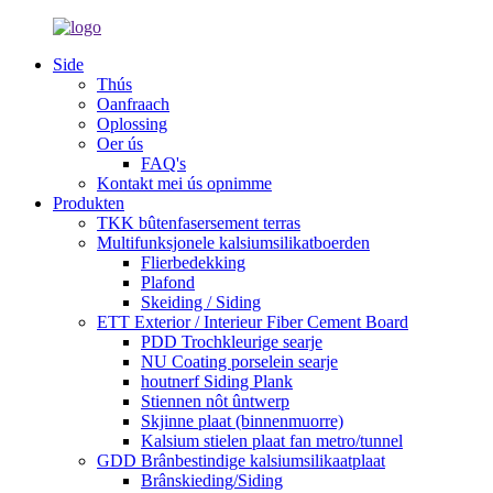
Side
Thús
Oanfraach
Oplossing
Oer ús
FAQ's
Kontakt mei ús opnimme
Produkten
TKK bûtenfasersement terras
Multifunksjonele kalsiumsilikatboerden
Flierbedekking
Plafond
Skeiding / Siding
ETT Exterior / Interieur Fiber Cement Board
PDD Trochkleurige searje
NU Coating porselein searje
houtnerf Siding Plank
Stiennen nôt ûntwerp
Skjinne plaat (binnenmuorre)
Kalsium stielen plaat fan metro/tunnel
GDD Brânbestindige kalsiumsilikaatplaat
Brânskieding/Siding