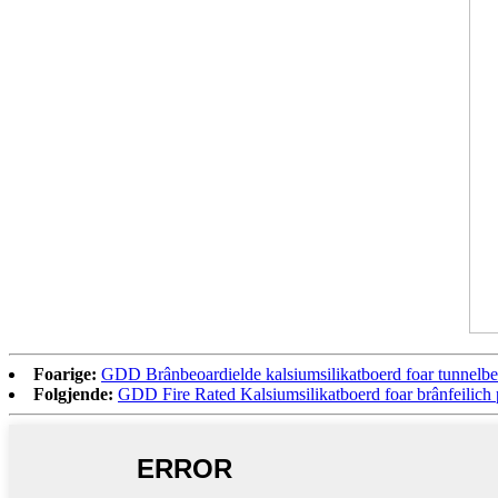
Foarige:
GDD Brânbeoardielde kalsiumsilikatboerd foar tunnelbe
Folgjende:
GDD Fire Rated Kalsiumsilikatboerd foar brânfeilich 