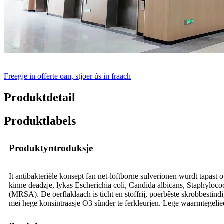
Freegje in offerte oan, stjoer ús in fraach
Produktdetail
Produktlabels
Produktyntroduksje
It antibakteriële konsept fan net-loftborne sulverionen wurdt tapast 
kinne deadzje, lykas Escherichia coli, Candida albicans, Staphyloco
(MRSA). De oerflaklaach is ticht en stoffrij, poerbêste skrobbestindi
mei hege konsintraasje O3 sûnder te ferkleurjen. Lege waarmtegelied