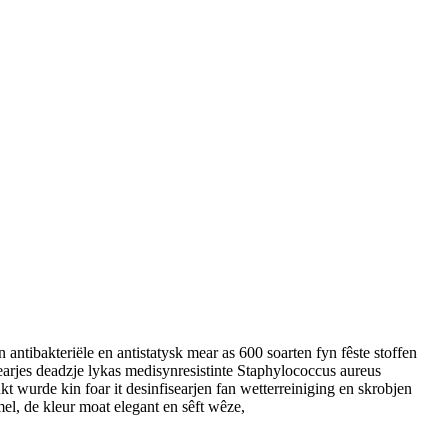
 antibakteriële en antistatysk mear as 600 soarten fyn fêste stoffen
earjes deadzje lykas medisynresistinte Staphylococcus aureus
kt wurde kin foar it desinfisearjen fan wetterreiniging en skrobjen
el, de kleur moat elegant en sêft wêze,