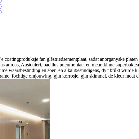
 'e coatingproduksje fan glêstriedsementplaat, sadat anorganyske platen a
cus aureus, Austenieri, bacillus pneumoniae, en mear, kinne superbakt
sume waarsbestinding en soer- en alkalibestindigens, dy't brûkt wurde ki
name, fochtige omjouwing, gjin korrosje, gjin skimmel, de kleur moat e