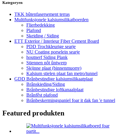
Kategoryen
TKK bûtenfasersement terras
Multifunksjonele kalsiumsilikatboerden
Flierbedekking
Plafond
Skeiding / Siding
ETT Exterior / Interieur Fiber Cement Board
PDD Trochkleurige searje
NU Coating porselein searje
houtnerf Siding Plank
Stiennen nôt ûntwerp
Skjinne plaat (binnenmuorre)
Kalsium stielen plaat fan metro/tunnel
GDD Brânbestindige kalsiumsilikaatplaat
Brânskieding/Siding
Brânbestindige loftkanaalplaat
Brânfêst plafond
Brânbeskermingspaniel foar it dak fan 'e tunnel
Featured produkten