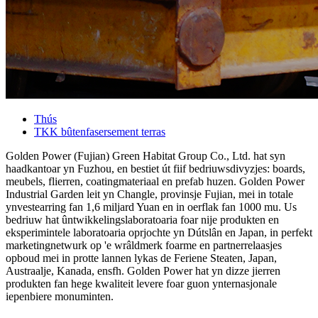
Thús
TKK bûtenfasersement terras
Golden Power (Fujian) Green Habitat Group Co., Ltd. hat syn
haadkantoar yn Fuzhou, en bestiet út fiif bedriuwsdivyzjes: boards,
meubels, flierren, coatingmateriaal en prefab huzen. Golden Power
Industrial Garden leit yn Changle, provinsje Fujian, mei in totale
ynvestearring fan 1,6 miljard Yuan en in oerflak fan 1000 mu. Us
bedriuw hat ûntwikkelingslaboratoaria foar nije produkten en
eksperimintele laboratoaria oprjochte yn Dútslân en Japan, in perfekt
marketingnetwurk op 'e wrâldmerk foarme en partnerrelaasjes
opboud mei in protte lannen lykas de Feriene Steaten, Japan,
Austraalje, Kanada, ensfh. Golden Power hat yn dizze jierren
produkten fan hege kwaliteit levere foar guon ynternasjonale
iepenbiere monuminten.