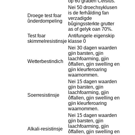
op 60 graden Celsius.
Nei 50 droechsyklusen
is de ferhâlding fan
Droege test foar
verzadigde
ûnderdompeling
bûgingssterkte grutter
as of gelyk oan 70%.
Test foar
Antifungele eigenskip
skimmelresistinsje
klasse 0
Nei 30 dagen waarden
gjin barsten, gjin
laachfoarming, gjin
Wetterbestindich
ôffallen, gjin swelling en
gjin kleurferoaring
waarnommen.
Nei 15 dagen waarden
gjin barsten, gjin
laachfoarming, gjin
Soerresistinsje
ôffallen, gjin swelling en
gjin kleurferoaring
waarnommen.
Nei 15 dagen waarden
gjin barsten, gjin
laachfoarming, gjin
Alkali-resistinsje
ôffallen, gjin swelling en