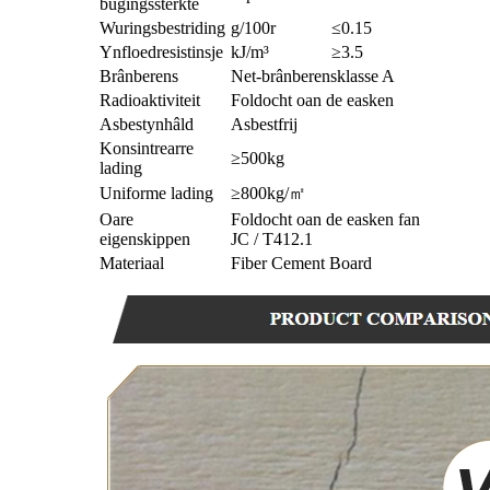
bûgingssterkte
Wuringsbestriding
g/100r
≤0.15
Ynfloedresistinsje
kJ/m³
≥3.5
Brânberens
Net-brânberensklasse A
Radioaktiviteit
Foldocht oan de easken
Asbestynhâld
Asbestfrij
Konsintrearre
≥500kg
lading
Uniforme lading
≥800kg/㎡
Oare
Foldocht oan de easken fan
eigenskippen
JC / T412.1
Materiaal
Fiber Cement Board