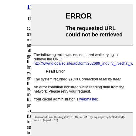
TKK Fibersement bûtenflier
TKK Fibersement bûtenflier
Goldenpower TKK-boerd brekt troch de
tradisjonele formule foar glêstriedsementboerd,
mei gebrûk fan heechweardige silikaat
anorganyske semintmaterialen, fyn kwartspoeier,
alle ymportearre plantlange fezels en oare
grûnstoffen, troch moderne produksjetechnology.
It hat de skaaimerken fan anorganysk materiaal
brânfeilich, wetterdicht, skimmelbestindich,
waarbestindich, anty-termyt, duorsum, oanpaste
grutte ensafuorthinne.
It fjirde generaasje TKK-
boerdplanksysteemprodukt kombinearret
moderne ûntwerpestetyk en de meast
foarútstribjende technology. It perfekte
produktsysteem en strange kwaliteitskontrôle
soargje foar de noflikste stapûnderfining en
fisuele tefredenheid fan 'e brûker. Troch
trochgeande ferbettering fan har eigen produkten
en it formulearjen fan tapassingsnormen kin it
bedriuw Goldenpower TKK-