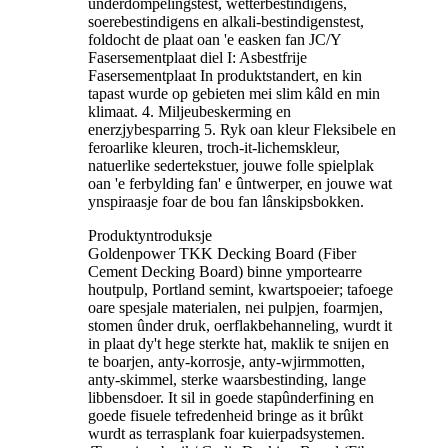
ûnderdompelingstest, wetterbestindigens,
soerebestindigens en alkali-bestindigenstest,
foldocht de plaat oan 'e easken fan JC/Y
Fasersementplaat diel I: Asbestfrije
Fasersementplaat In produktstandert, en kin
tapast wurde op gebieten mei slim kâld en min
klimaat. 4. Miljeubeskerming en
enerzjybesparring 5. Ryk oan kleur Fleksibele en
feroarlike kleuren, troch-it-lichemskleur,
natuerlike sedertekstuer, jouwe folle spielplak
oan 'e ferbylding fan' e ûntwerper, en jouwe wat
ynspiraasje foar de bou fan lânskipsbokken.
Produktyntroduksje
Goldenpower TKK Decking Board (Fiber
Cement Decking Board) binne ymportearre
houtpulp, Portland semint, kwartspoeier; tafoege
oare spesjale materialen, nei pulpjen, foarmjen,
stomen ûnder druk, oerflakbehanneling, wurdt it
in plaat dy't hege sterkte hat, maklik te snijen en
te boarjen, anty-korrosje, anty-wjirmmotten,
anty-skimmel, sterke waarsbestinding, lange
libbensdoer. It sil in goede stapûnderfining en
goede fisuele tefredenheid bringe as it brûkt
wurdt as terrasplank foar kuierpadsystemen.