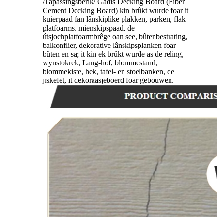
/Tapassingsberik/ Gadis Decking Board (Fiber
Cement Decking Board) kin brûkt wurde foar it
kuierpaad fan lânskiplike plakken, parken, flak
platfoarms, mienskipspaad, de
útsjochplatfoarmbrêge oan see, bûtenbestrating,
balkonflier, dekorative lânskipsplanken foar
bûten en sa; it kin ek brûkt wurde as de reling,
wynstokrek, Lang-hof, blommestand,
blommekiste, hek, tafel- en stoelbanken, de
jiskefet, it dekoraasjeboerd foar gebouwen.