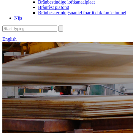
Brânbestindige loftkanaalplaat
Brânfêst plafond
Brânbeskermingspaniel foar it dak fan 'e tunnel
Nijs
English