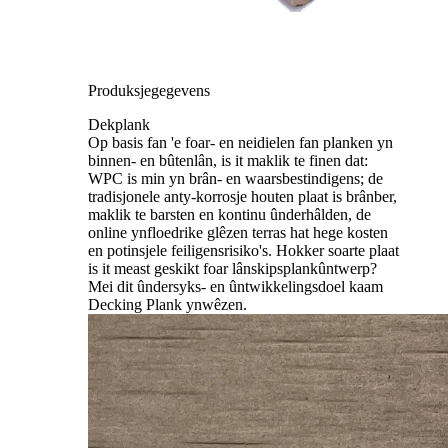
Produksjegegevens
Dekplank
Op basis fan 'e foar- en neidielen fan planken yn
binnen- en bûtenlân, is it maklik te finen dat:
WPC is min yn brân- en waarsbestindigens; de
tradisjonele anty-korrosje houten plaat is brânber,
maklik te barsten en kontinu ûnderhâlden, de
online ynfloedrike glêzen terras hat hege kosten
en potinsjele feiligensrisiko's. Hokker soarte plaat
is it meast geskikt foar lânskipsplankûntwerp?
Mei dit ûndersyks- en ûntwikkelingsdoel kaam
Decking Plank yn
wêzen.