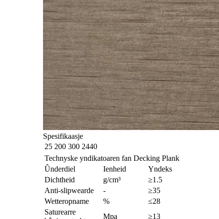
Spesifikaasje
25
200 300
2440
Technyske yndikatoaren fan Decking Plank
Ûnderdiel
Ienheid
Yndeks
Dichtheid
g/cm³
≥1.5
Anti-slipwearde
-
≥35
Wetteropname
%
≤28
Saturearre
Mpa
≥13