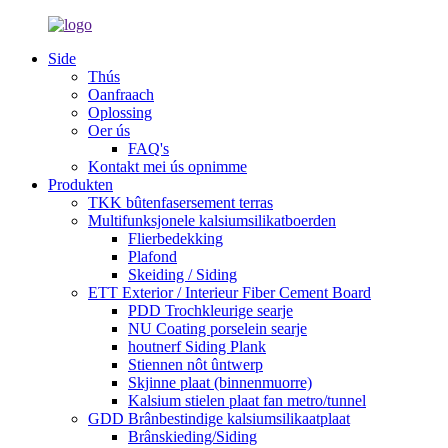
Side
Thús
Oanfraach
Oplossing
Oer ús
FAQ's
Kontakt mei ús opnimme
Produkten
TKK bûtenfasersement terras
Multifunksjonele kalsiumsilikatboerden
Flierbedekking
Plafond
Skeiding / Siding
ETT Exterior / Interieur Fiber Cement Board
PDD Trochkleurige searje
NU Coating porselein searje
houtnerf Siding Plank
Stiennen nôt ûntwerp
Skjinne plaat (binnenmuorre)
Kalsium stielen plaat fan metro/tunnel
GDD Brânbestindige kalsiumsilikaatplaat
Brânskieding/Siding