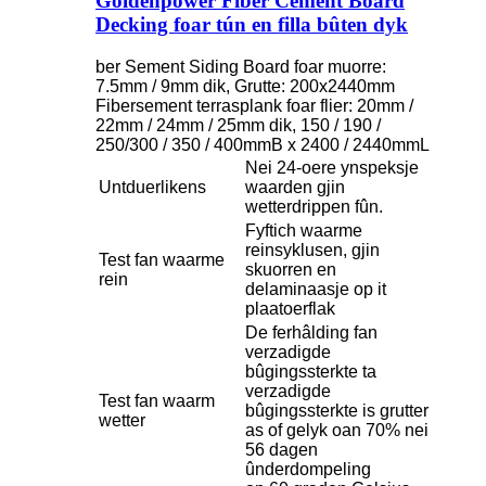
Goldenpower Fiber Cement Board
Decking foar tún en filla bûten dyk
ber Sement Siding Board foar muorre:
7.5mm / 9mm dik, Grutte: 200x2440mm
Fibersement terrasplank foar flier: 20mm /
22mm / 24mm / 25mm dik, 150 / 190 /
250/300 / 350 / 400mmB x 2400 / 2440mmL
Nei 24-oere ynspeksje
Untduerlikens
waarden gjin
wetterdrippen fûn.
Fyftich waarme
reinsyklusen, gjin
Test fan waarme
skuorren en
rein
delaminaasje op it
plaatoerflak
De ferhâlding fan
verzadigde
bûgingssterkte ta
verzadigde
Test fan waarm
bûgingssterkte is grutter
wetter
as of gelyk oan 70% nei
56 dagen
ûnderdompeling