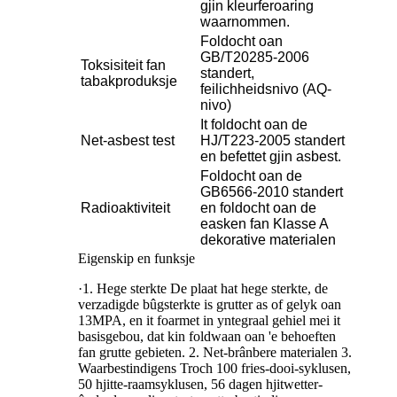
gjin kleurferoaring
waarnommen.
Foldocht oan
GB/T20285-2006
Toksisiteit fan
standert,
tabakproduksje
feilichheidsnivo (AQ-
nivo)
It foldocht oan de
Net-asbest test
HJ/T223-2005 standert
en befettet gjin asbest.
Foldocht oan de
GB6566-2010 standert
Radioaktiviteit
en foldocht oan de
easken fan Klasse A
dekorative materialen
Eigenskip en funksje
·1. Hege sterkte De plaat hat hege sterkte, de
verzadigde bûgsterkte is grutter as of gelyk oan
13MPA, en it foarmet in yntegraal gehiel mei it
basisgebou, dat kin foldwaan oan 'e behoeften
fan grutte gebieten. 2. Net-brânbere materialen 3.
Waarbestindigens Troch 100 fries-dooi-syklusen,
50 hjitte-raamsyklusen, 56 dagen hjitwetter-